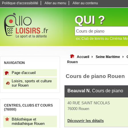
|
|
Politique d'accessibilité
Aller au menu
Aller au contenu
QUI ?
ex: Club de tennis ou Cinéma M
Accueil
Seine Maritime
Rouen
NAVIGATION
Page d'accueil
Cours de piano Rouen
Loisirs, sports et culture
sur Rouen
Beauval N.
Cours de piano
40 RUE SAINT NICOLAS
CENTRES, CLUBS ET COURS
76000 Rouen
(76000)
Bibliothèque et
Découvrir les détails
médiathèque Rouen