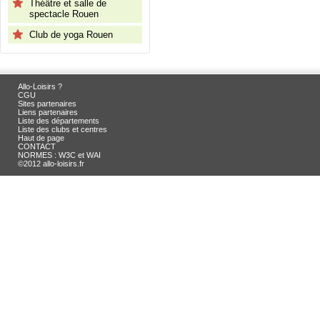
Théâtre et salle de
spectacle Rouen
Club de yoga Rouen
Allo-Loisirs ?
CGU
Sites partenaires
Liens partenaires
Liste des départements
Liste des clubs et centres
Haut de page
CONTACT
NORMES : W3C et WAI
©2012 allo-loisirs.fr