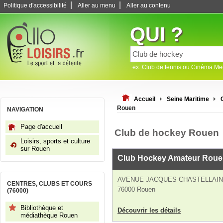
|
|
Politique d'accessibilité
Aller au menu
Aller au contenu
QUI ?
ex: Club de tennis ou Cinéma M
Accueil
Seine Maritime
Rouen
NAVIGATION
Page d'accueil
Club de hockey Rouen
Loisirs, sports et culture
sur Rouen
Club Hockey Amateur Rou
AVENUE JACQUES CHASTELLAIN
CENTRES, CLUBS ET COURS
76000 Rouen
(76000)
Bibliothèque et
Découvrir les détails
médiathèque Rouen