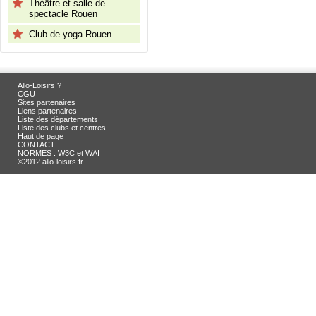
Théâtre et salle de
spectacle Rouen
Club de yoga Rouen
Allo-Loisirs ?
CGU
Sites partenaires
Liens partenaires
Liste des départements
Liste des clubs et centres
Haut de page
CONTACT
NORMES : W3C et WAI
©2012 allo-loisirs.fr