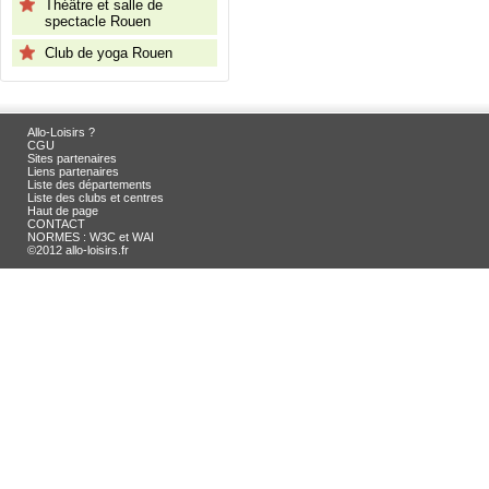
Théâtre et salle de
spectacle Rouen
Club de yoga Rouen
Allo-Loisirs ?
CGU
Sites partenaires
Liens partenaires
Liste des départements
Liste des clubs et centres
Haut de page
CONTACT
NORMES : W3C et WAI
©2012 allo-loisirs.fr