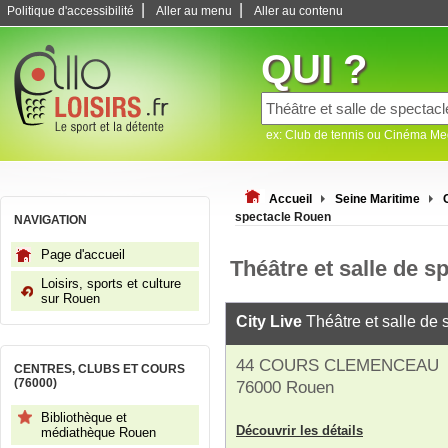
|
|
Politique d'accessibilité
Aller au menu
Aller au contenu
QUI ?
ex: Club de tennis ou Cinéma M
Accueil
Seine Maritime
spectacle Rouen
NAVIGATION
Page d'accueil
Théâtre et salle de 
Loisirs, sports et culture
sur Rouen
City Live
Théâtre et salle de 
44 COURS CLEMENCEAU
CENTRES, CLUBS ET COURS
(76000)
76000 Rouen
Bibliothèque et
Découvrir les détails
médiathèque Rouen