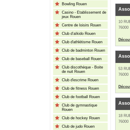
Bowling Rouen
Asso
Casino - Etablissement de
jeux Rouen
10 RU
Centre de loisirs Rouen
76000
Club d’aïkido Rouen
Découv
Club d'athlétisme Rouen
Club de badminton Rouen
Asso
Club de baseball Rouen
Club discothèque - Boite
53 RU
de nuit Rouen
76000
Club d'escrime Rouen
Découv
Club de fitness Rouen
Club de football Rouen
Asso
Club de gymnastique
Rouen
18 RU
Club de hockey Rouen
76000
Club de judo Rouen