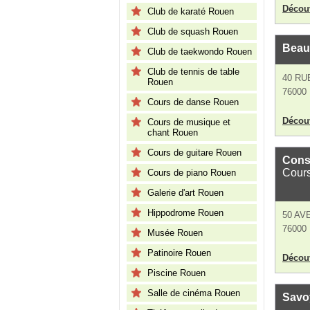
Découv
Club de karaté Rouen
Club de squash Rouen
Beau
Club de taekwondo Rouen
Club de tennis de table
40 RU
Rouen
76000
Cours de danse Rouen
Découv
Cours de musique et
chant Rouen
Cours de guitare Rouen
Conse
Cour
Cours de piano Rouen
Galerie d'art Rouen
Hippodrome Rouen
50 AV
76000
Musée Rouen
Patinoire Rouen
Découv
Piscine Rouen
Salle de cinéma Rouen
Savo