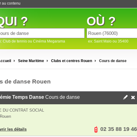
er au contenu
QUI ?
OÙ ?
x: Club de tennis ou Cinéma Megarama
ex: Saint Malo ou 35400
ccueil
Seine Maritime
Clubs et centres Rouen
Cours de danse
s de danse Rouen
émie Temps Danse
Cours de danse
E DU CONTRAT SOCIAL
 Rouen
02 35 88 19 46
rir les détails