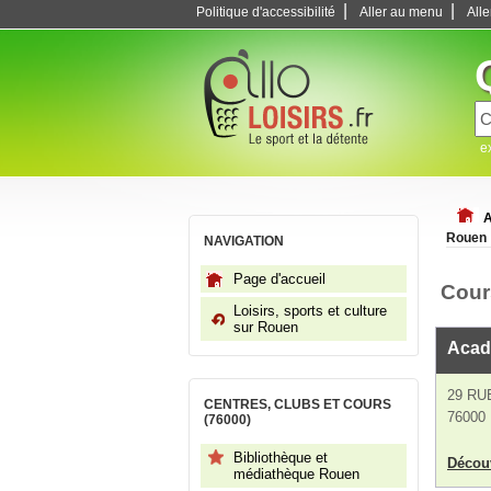
|
|
Politique d'accessibilité
Aller au menu
All
e
A
Rouen
NAVIGATION
Page d'accueil
Cour
Loisirs, sports et culture
sur Rouen
Acad
29 RU
CENTRES, CLUBS ET COURS
76000
(76000)
Bibliothèque et
Découv
médiathèque Rouen