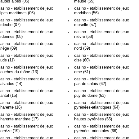
autes alpes (05)
meuse (55)
asino - etablissement de jeux
casino - etablissement de jeux
lpes maritimes (06)
morbihan (56)
asino - etablissement de jeux
casino - etablissement de jeux
rdèche (07)
moselle (57)
asino - etablissement de jeux
casino - etablissement de jeux
ardennes (08)
nièvre (58)
asino - etablissement de jeux
casino - etablissement de jeux
riège (09)
nord (59)
asino - etablissement de jeux
casino - etablissement de jeux
ude (11)
oise (60)
asino - etablissement de jeux
casino - etablissement de jeux
bouches du rhône (13)
orne (61)
asino - etablissement de jeux
casino - etablissement de jeux
alvados (14)
pas de calais (62)
asino - etablissement de jeux
casino - etablissement de jeux
antal (15)
puy de dôme (63)
asino - etablissement de jeux
casino - etablissement de jeux
harente (16)
pyrénées-atlantiques (64)
asino - etablissement de jeux
casino - etablissement de jeux
harente maritime (17)
hautes pyrénées (65)
asino - etablissement de jeux
casino - etablissement de jeux
orrèze (19)
pyrénées orientales (66)
asino - etablissement de jeux
casino - etablissement de jeux