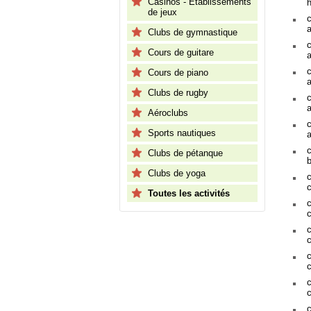
Casinos - Etablissements
h
de jeux
c
a
Clubs de gymnastique
c
Cours de guitare
a
c
Cours de piano
Clubs de rugby
c
a
Aéroclubs
c
Sports nautiques
a
c
Clubs de pétanque
Clubs de yoga
c
c
Toutes les activités
c
c
c
c
c
c
c
c
c