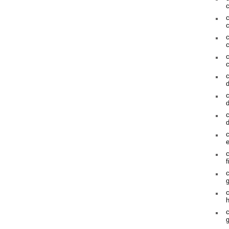
c
c
c
c
c
c
c
c
c
c
c
e
c
f
c
g
c
h
c
g