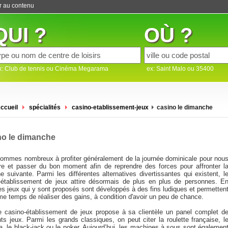
er au contenu
QUI ?
OÙ ?
x: Club de tennis ou Cinéma Megarama
ex: Saint Malo ou 35400
ccueil
spécialités
casino-etablissement-jeux
casino le dimanche
no le dimanche
ommes nombreux à profiter généralement de la journée dominicale pour nou
re et passer du bon moment afin de reprendre des forces pour affronter l
 suivante. Parmi les différentes alternatives divertissantes qui existent, l
-établissement de jeux attire désormais de plus en plus de personnes. E
les jeux qui y sont proposés sont développés à des fins ludiques et permetten
e temps de réaliser des gains, à condition d'avoir un peu de chance.
 casino-établissement de jeux propose à sa clientèle un panel complet d
nts jeux. Parmi les grands classiques, on peut citer la roulette française, l
a, le black-jack ou le poker. Aujourd’hui, les machines à sous sont égalemen