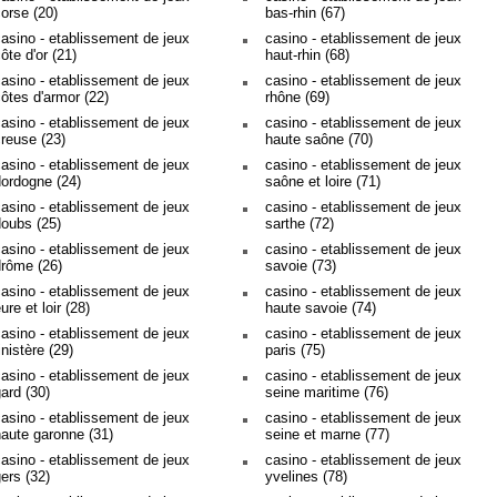
orse (20)
bas-rhin (67)
asino - etablissement de jeux
casino - etablissement de jeux
ôte d'or (21)
haut-rhin (68)
asino - etablissement de jeux
casino - etablissement de jeux
ôtes d'armor (22)
rhône (69)
asino - etablissement de jeux
casino - etablissement de jeux
reuse (23)
haute saône (70)
asino - etablissement de jeux
casino - etablissement de jeux
dordogne (24)
saône et loire (71)
asino - etablissement de jeux
casino - etablissement de jeux
doubs (25)
sarthe (72)
asino - etablissement de jeux
casino - etablissement de jeux
drôme (26)
savoie (73)
asino - etablissement de jeux
casino - etablissement de jeux
ure et loir (28)
haute savoie (74)
asino - etablissement de jeux
casino - etablissement de jeux
inistère (29)
paris (75)
asino - etablissement de jeux
casino - etablissement de jeux
ard (30)
seine maritime (76)
asino - etablissement de jeux
casino - etablissement de jeux
aute garonne (31)
seine et marne (77)
asino - etablissement de jeux
casino - etablissement de jeux
ers (32)
yvelines (78)