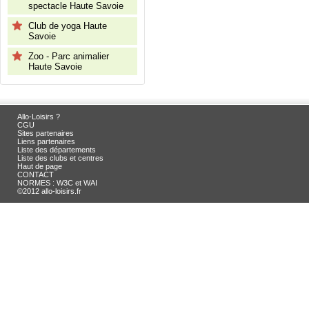
spectacle Haute Savoie
Club de yoga Haute
Savoie
Zoo - Parc animalier
Haute Savoie
Allo-Loisirs ?
CGU
Sites partenaires
Liens partenaires
Liste des départements
Liste des clubs et centres
Haut de page
CONTACT
NORMES : W3C et WAI
©2012 allo-loisirs.fr