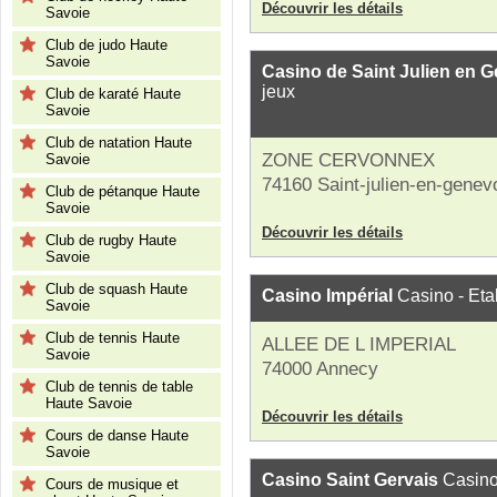
Découvrir les détails
Savoie
Club de judo Haute
Savoie
Casino de Saint Julien en 
jeux
Club de karaté Haute
Savoie
Club de natation Haute
ZONE CERVONNEX
Savoie
74160 Saint-julien-en-genev
Club de pétanque Haute
Savoie
Découvrir les détails
Club de rugby Haute
Savoie
Club de squash Haute
Casino Impérial
Casino - Eta
Savoie
Club de tennis Haute
ALLEE DE L IMPERIAL
Savoie
74000 Annecy
Club de tennis de table
Haute Savoie
Découvrir les détails
Cours de danse Haute
Savoie
Casino Saint Gervais
Casino 
Cours de musique et