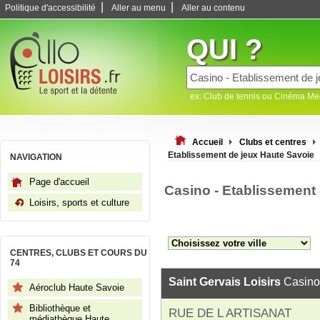
|
|
Politique d'accessibilité
Aller au menu
Aller au contenu
QUI ?
ex: Club de tennis ou Cinéma M
Accueil
Clubs et centres
Etablissement de jeux Haute Savoie
NAVIGATION
Page d'accueil
Casino - Etablissement
Loisirs, sports et culture
CENTRES, CLUBS ET COURS DU
74
Saint Gervais Loisirs
Casino 
Aéroclub Haute Savoie
Bibliothèque et
RUE DE L ARTISANAT
médiathèque Haute