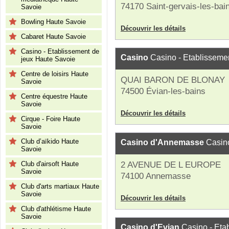
74170 Saint-gervais-les-bai
Savoie
Bowling Haute Savoie
Découvrir les détails
Cabaret Haute Savoie
Casino - Etablissement de
Casino
Casino - Etablissemen
jeux Haute Savoie
Centre de loisirs Haute
QUAI BARON DE BLONAY
Savoie
74500 Évian-les-bains
Centre équestre Haute
Savoie
Découvrir les détails
Cirque - Foire Haute
Savoie
Club d’aïkido Haute
Casino d'Annemasse
Casino
Savoie
Club d'airsoft Haute
2 AVENUE DE L EUROPE
Savoie
74100 Annemasse
Club d'arts martiaux Haute
Savoie
Découvrir les détails
Club d'athlétisme Haute
Savoie
Casino d'Evian
Casino - Eta