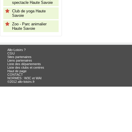
spectacle Haute Savoie
Club de yoga Haute
Savoie
Zoo - Parc animalier
Haute Savoie
Allo-Loisirs ?
CGU
Sites partenaires
Liens partenaires
Liste des départements
Liste des clubs et centres
Haut de page
CONTACT
NORMES : W3C et WAI
©2012 allo-loisirs.fr