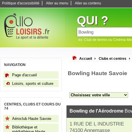
|
|
Politique d'accessibilité
Aller au menu
Aller au contenu
QUI ?
ex: Club de tennis ou Cinéma M
Accueil
Clubs et centres
NAVIGATION
Bowling Haute Savoie
Page d'accueil
Loisirs, sports et culture
CENTRES, CLUBS ET COURS DU
74
Bowling de l'Aérodrome
Bow
Aéroclub Haute Savoie
1 RUE DE L INDUSTRIE
Bibliothèque et
74100 Annemasse
médiathèque Haute