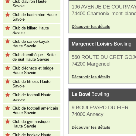
Club d'aviron Haute
Savoie
196 AVENUE DE COURMA
74400 Chamonix-mont-blan
Club de badminton Haute
Savoie
Découvrir les détails
Club de billard Haute
Savoie
Club de canoë-kayak
Margencel Loisirs
Bowling
Haute Savoie
Club discothèque - Boite
560 ROUTE DU CRET GO
de nuit Haute Savoie
74200 Margencel
Club d'échecs et bridge
Haute Savoie
Découvrir les détails
Club de fitness Haute
Savoie
Le Bowl
Bowling
Club de football Haute
Savoie
9 BOULEVARD DU FIER
Club de football américain
Haute Savoie
74000 Annecy
Club de gymnastique
Haute Savoie
Découvrir les détails
Club de hockey Haute