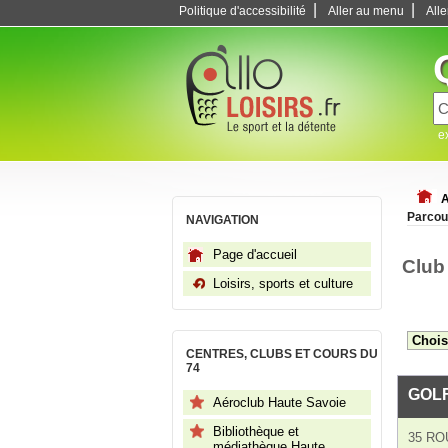
|
|
Politique d'accessibilité
Aller au menu
All
e
A
Parcou
NAVIGATION
Page d'accueil
Club
Loisirs, sports et culture
CENTRES, CLUBS ET COURS DU
74
GOL
Aéroclub Haute Savoie
Bibliothèque et
35 RO
médiathèque Haute