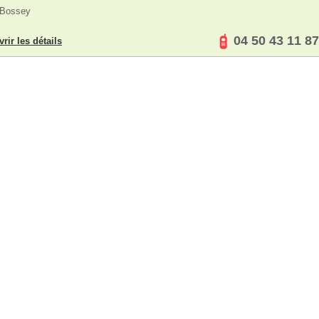
 Bossey
04 50 43 11 87
rir les détails