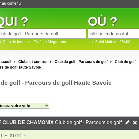
er au contenu
QUI ?
OÙ ?
x: Club de tennis ou Cinéma Megarama
ex: Saint Malo ou 35400
ccueil
Clubs et centres
Club de golf - Parcours de golf
Club de golf -
rs de golf Haute Savoie
 de golf - Parcours de golf Haute Savoie
F CLUB DE CHAMONIX
Club de golf - Parcours de golf
UTE DU GOLF