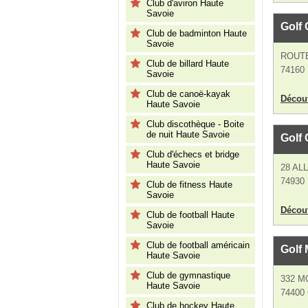
Club d'aviron Haute
Savoie
Golf
Club de badminton Haute
Savoie
ROUTE
Club de billard Haute
74160
Savoie
Club de canoë-kayak
Découv
Haute Savoie
Club discothèque - Boite
de nuit Haute Savoie
Golf 
Club d'échecs et bridge
Haute Savoie
28 AL
74930 
Club de fitness Haute
Savoie
Découv
Club de football Haute
Savoie
Club de football américain
Golf 
Haute Savoie
Club de gymnastique
332 
Haute Savoie
74400 
Club de hockey Haute