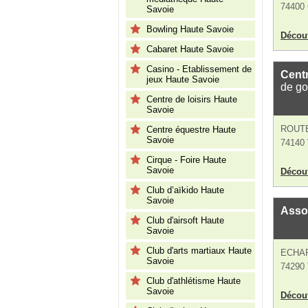
74400 
Savoie
Bowling Haute Savoie
Découv
Cabaret Haute Savoie
Casino - Etablissement de
Cent
jeux Haute Savoie
de go
Centre de loisirs Haute
Savoie
ROUT
Centre équestre Haute
Savoie
74140 
Cirque - Foire Haute
Savoie
Découv
Club d’aïkido Haute
Savoie
Assoc
Club d'airsoft Haute
Savoie
Club d'arts martiaux Haute
ECHA
Savoie
74290 
Club d'athlétisme Haute
Savoie
Découv