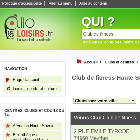
|
|
Politique d'accessibilité
Aller au menu
Aller au contenu
QUI ?
ex: Club de tennis ou Cinéma M
Accueil
Clubs et centres
NAVIGATION
Club de fitness Haute S
Page d'accueil
Loisirs, sports et culture
CENTRES, CLUBS ET COURS DU
74
Vénus Club
Club de fitness
Aéroclub Haute Savoie
2 RUE EMILE TYRODE
Bibliothèque et
74960 Meythet
médiathèque Haute