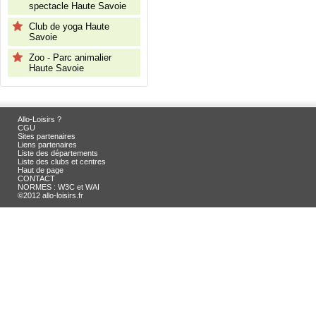
spectacle Haute Savoie
Club de yoga Haute
Savoie
Zoo - Parc animalier
Haute Savoie
Allo-Loisirs ?
CGU
Sites partenaires
Liens partenaires
Liste des départements
Liste des clubs et centres
Haut de page
CONTACT
NORMES : W3C et WAI
©2012 allo-loisirs.fr