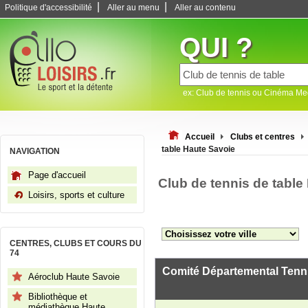
|
|
Politique d'accessibilité
Aller au menu
Aller au contenu
QUI ?
ex: Club de tennis ou Cinéma M
Accueil
Clubs et centres
table Haute Savoie
NAVIGATION
Page d'accueil
Club de tennis de table
Loisirs, sports et culture
CENTRES, CLUBS ET COURS DU
74
Comité Départemental Tenni
Aéroclub Haute Savoie
Bibliothèque et
médiathèque Haute