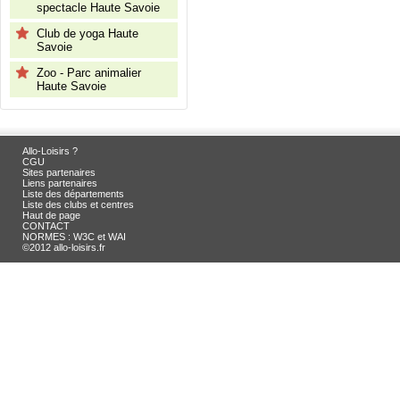
spectacle Haute Savoie
Club de yoga Haute
Savoie
Zoo - Parc animalier
Haute Savoie
Allo-Loisirs ?
CGU
Sites partenaires
Liens partenaires
Liste des départements
Liste des clubs et centres
Haut de page
CONTACT
NORMES : W3C et WAI
©2012 allo-loisirs.fr