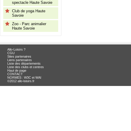
spectacle Haute Savoie
Club de yoga Haute
Savoie
Zoo - Parc animalier
Haute Savoie
Allo-Loisirs ?
CGU
Sites partenaires
Liens partenaires
Liste des départements
Liste des clubs et centres
Haut de page
CONTACT
NORMES : W3C et WAI
©2012 allo-loisirs.fr