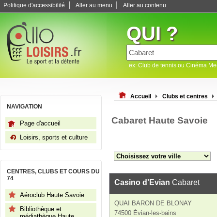
|
|
Politique d'accessibilité
Aller au menu
Aller au contenu
QUI ?
ex: Club de tennis ou Cinéma M
Accueil
Clubs et centres
NAVIGATION
Cabaret Haute Savoie
Page d'accueil
Loisirs, sports et culture
CENTRES, CLUBS ET COURS DU
74
Casino d'Evian
Cabaret
Aéroclub Haute Savoie
QUAI BARON DE BLONAY
Bibliothèque et
74500 Évian-les-bains
médiathèque Haute